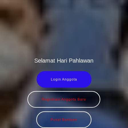
Selamat Hari Pahlawan
Login Anggota
Registrasi Anggota Baru
Pusat Bantuan