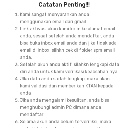
Catatan Penting!!!
Kami sangat menyarankan anda
menggunakan email dari gmail
Link aktivasi akan kami kirim ke alamat email
anda, sesaat setelah anda mendaftar, anda
bisa buka inbox email anda dan jika tidak ada
email di inbox, silhkn cek di folder spm email
anda.
Setelah akun anda aktif, silahkn lengkapi data
diri anda untuk kami verifikasi keabsahan nya
JIka data anda sudah lengkap, maka akan
kami validasi dan memberikan KTAN kepada
anda
Jika anda mengalami kesulitan, anda bisa
menghubungi admin PC dimana anda
mendaftar
Selama akun anda belum terverifiksi, maka