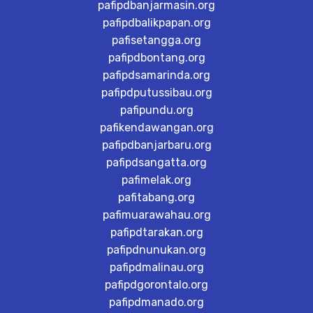
pafipdbanjarmasin.org
pafipdbalikpapan.org
pafisetangga.org
pafipdbontang.org
pafipdsamarinda.org
pafipdputussibau.org
pafipundu.org
pafikendawangan.org
pafipdbanjarbaru.org
pafipdsangatta.org
pafimelak.org
pafitabang.org
pafimuarawahau.org
pafipdtarakan.org
pafipdnunukan.org
pafipdmalinau.org
pafipdgorontalo.org
pafipdmanado.org