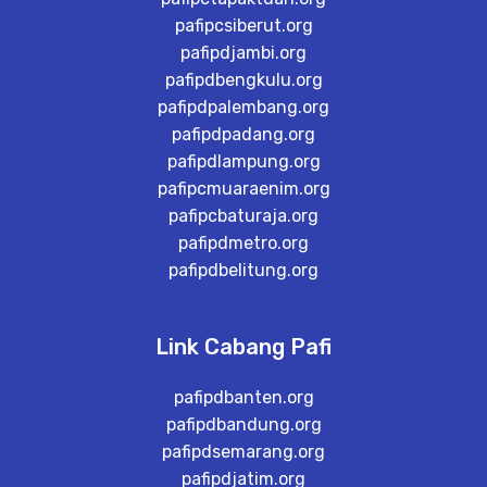
pafipcsiberut.org
pafipdjambi.org
pafipdbengkulu.org
pafipdpalembang.org
pafipdpadang.org
pafipdlampung.org
pafipcmuaraenim.org
pafipcbaturaja.org
pafipdmetro.org
pafipdbelitung.org
Link Cabang Pafi
pafipdbanten.org
pafipdbandung.org
pafipdsemarang.org
pafipdjatim.org