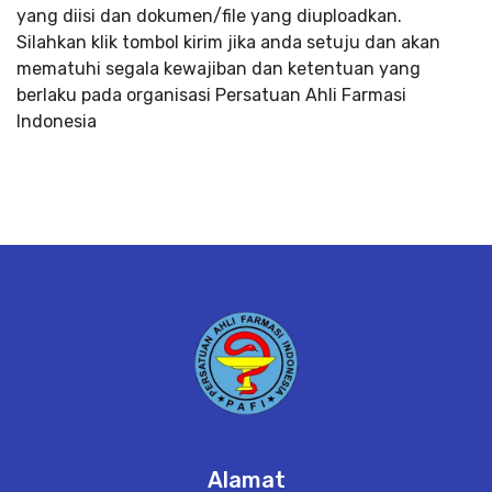
yang diisi dan dokumen/file yang diuploadkan.
Silahkan klik tombol kirim jika anda setuju dan akan
mematuhi segala kewajiban dan ketentuan yang
berlaku pada organisasi Persatuan Ahli Farmasi
Indonesia
Alamat