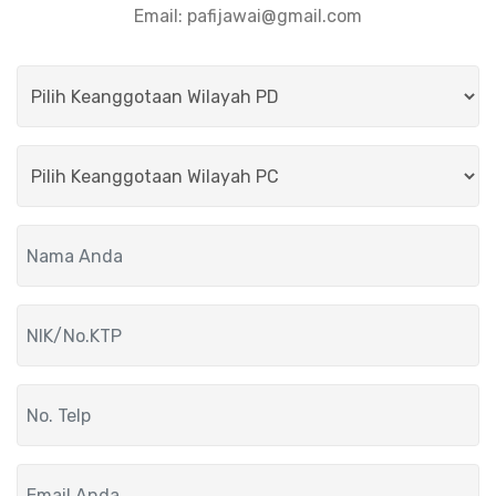
Email:
pafijawai@gmail.com